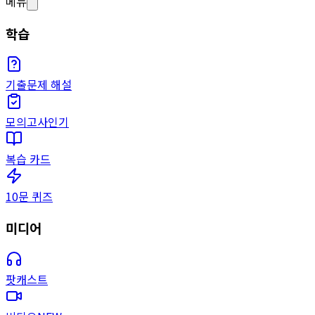
메뉴
학습
기출문제 해설
모의고사
인기
복습 카드
10문 퀴즈
미디어
팟캐스트