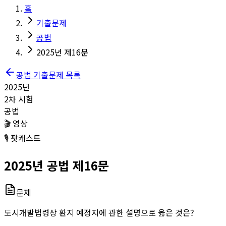
홈
기출문제
공법
2025년 제16문
공법
기출문제 목록
2025
년
2
차 시험
공법
🎬 영상
🎙️ 팟캐스트
2025
년
공법
제
16
문
문제
도시개발법령상 환지 예정지에 관한 설명으로 옳은 것은?