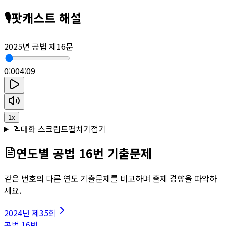
🎙️
팟캐스트 해설
2025년 공법 제16문
0:00
4:09
1
x
📝
대화 스크립트
펼치기
접기
연도별
공법
16
번 기출문제
같은 번호의 다른 연도 기출문제를 비교하며 출제 경향을 파악하
세요.
2024
년
제35회
공법
16
번