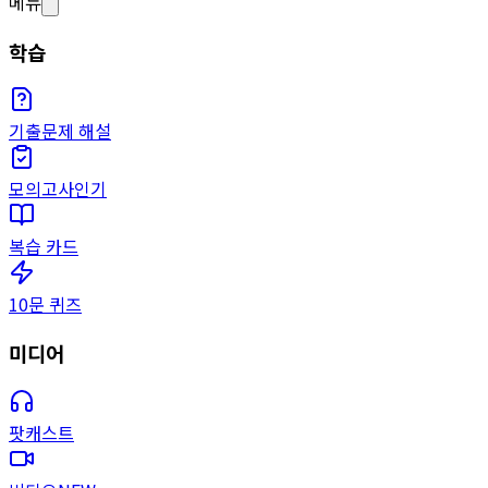
메뉴
학습
기출문제 해설
모의고사
인기
복습 카드
10문 퀴즈
미디어
팟캐스트