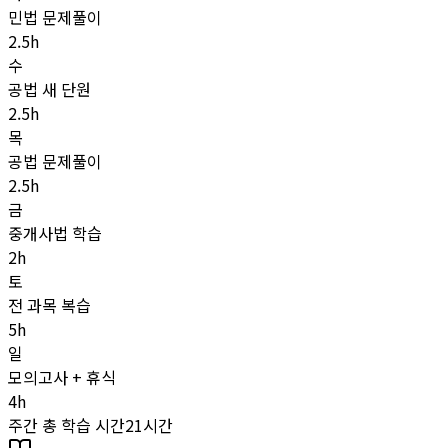
민법 문제풀이
2.5
h
수
공법 새 단원
2.5
h
목
공법 문제풀이
2.5
h
금
중개사법 학습
2
h
토
전 과목 복습
5
h
일
모의고사 + 휴식
4
h
주간 총 학습 시간
21
시간