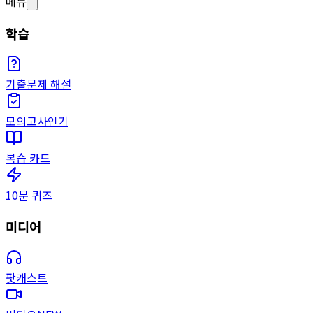
메뉴
학습
기출문제 해설
모의고사
인기
복습 카드
10문 퀴즈
미디어
팟캐스트