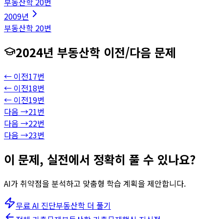
부동산학
20
번
2009
년
부동산학
20
번
2024
년
부동산학
이전/다음 문제
← 이전
17
번
← 이전
18
번
← 이전
19
번
다음 →
21
번
다음 →
22
번
다음 →
23
번
이 문제, 실전에서 정확히 풀 수 있나요?
AI가 취약점을 분석하고 맞춤형 학습 계획을 제안합니다.
무료 AI 진단
부동산학
더 풀기