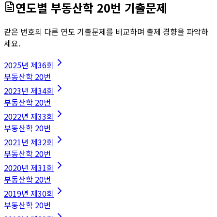
연도별
부동산학
20
번 기출문제
같은 번호의 다른 연도 기출문제를 비교하며 출제 경향을 파악하
세요.
2025
년
제36회
부동산학
20
번
2023
년
제34회
부동산학
20
번
2022
년
제33회
부동산학
20
번
2021
년
제32회
부동산학
20
번
2020
년
제31회
부동산학
20
번
2019
년
제30회
부동산학
20
번