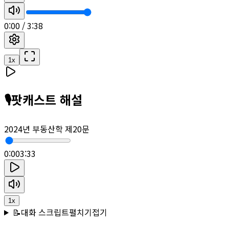
0:00
/
3:38
1
x
🎙️
팟캐스트 해설
2024년 부동산학 제20문
0:00
3:33
1
x
📝
대화 스크립트
펼치기
접기