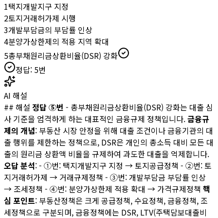
1
택지개발지구 지정
2
토지거래허가제 시행
3
개발부담금의 부담률 인상
4
분양가상한제의 적용 지역 확대
5
총부채원리금상환비율(DSR) 강화
정답:
5
번
AI 해설
## 해설
정답 ⑤번
- 총부채원리금상환비율(DSR) 강화는 대출 심
사 기준을 엄격하게 하는 대표적인 금융규제 정책입니다.
금융규
제의 개념
: 부동산 시장 안정을 위해 대출 조건이나 금융기관의 대
출 행위를 제한하는 정책으로, DSR은 개인의 총소득 대비 모든 대
출의 원리금 상환액 비율을 규제하여 과도한 대출을 억제합니다.
오답 분석
: - ①번: 택지개발지구 지정 → 토지공급정책 - ②번: 토
지거래허가제 → 거래규제정책 - ③번: 개발부담금 부담률 인상
→ 조세정책 - ④번: 분양가상한제 적용 확대 → 가격규제정책
핵
심 포인트
: 부동산정책은 크게 공급정책, 수요정책, 금융정책, 조
세정책으로 구분되며, 금융정책에는 DSR, LTV(주택담보대출비