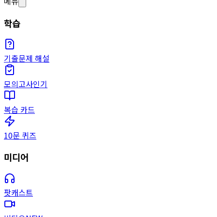
메뉴
학습
기출문제 해설
모의고사
인기
복습 카드
10문 퀴즈
미디어
팟캐스트