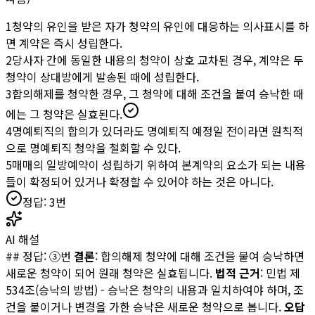
1
청약의 유인을 받은 자가 청약의 유인에 대응하는 의사표시를 하
면 계약은 즉시 성립한다.
2
당사자 간에 동일한 내용의 청약이 상호 교차된 경우, 계약은 두
청약이 상대방에게 발송된 때에 성립한다.
3
합의해제를 청약한 경우, 그 청약에 대해 조건을 붙여 승낙한 때
에는 그 청약은 실효된다.
4
명예퇴직의 합의가 있더라도 명예퇴직 예정일 전이라면 원칙적
으로 명예퇴직 청약을 철회할 수 있다.
5
매매의 일방예약이 성립하기 위하여 본계약의 요소가 되는 내용
들이 확정되어 있거나 확정할 수 있어야 하는 것은 아니다.
정답:
3
번
AI 해설
## 정답: ③번
결론
: 합의해제 청약에 대해 조건을 붙여 승낙하면
새로운 청약이 되어 원래 청약은 실효됩니다.
법적 근거
: 민법 제
534조(승낙의 방법) - 승낙은 청약의 내용과 일치하여야 하며, 조
건을 붙이거나 변경을 가한 승낙은 새로운 청약으로 봅니다.
오답