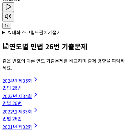
1
x
📝
대화 스크립트
펼치기
접기
연도별
민법
26
번 기출문제
같은 번호의 다른 연도 기출문제를 비교하며 출제 경향을 파악하
세요.
2024
년
제35회
민법
26
번
2023
년
제34회
민법
26
번
2022
년
제33회
민법
26
번
2021
년
제32회