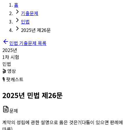
홈
기출문제
민법
2025년 제26문
민법
기출문제 목록
2025
년
1
차 시험
민법
🎬 영상
🎙️ 팟캐스트
2025
년
민법
제
26
문
문제
계약의 성립에 관한 설명으로 옳은 것은?(다툼이 있으면 판례에
따름)