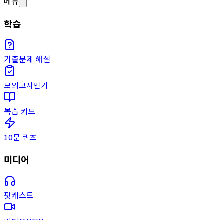
메뉴
학습
기출문제 해설
모의고사
인기
복습 카드
10문 퀴즈
미디어
팟캐스트