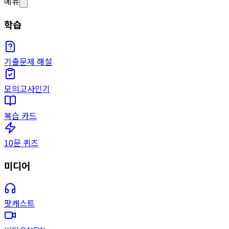
메뉴
학습
기출문제 해설
모의고사
인기
복습 카드
10문 퀴즈
미디어
팟캐스트