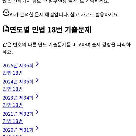
권은 전체가치 담보 → 일부설정 불가"로 기억하세요.
AI가 분석한 문제 해설입니다. 참고 자료로 활용하세요.
연도별
민법
18
번 기출문제
같은 번호의 다른 연도 기출문제를 비교하며 출제 경향을 파악하
세요.
2025
년
제36회
민법
18
번
2024
년
제35회
민법
18
번
2023
년
제34회
민법
18
번
2021
년
제32회
민법
18
번
2020
년
제31회