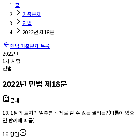
홈
기출문제
민법
2022년 제18문
민법
기출문제 목록
2022
년
1
차 시험
민법
2022
년
민법
제
18
문
문제
18. 1필의 토지의 일부를 객체로 할 수 없는 권리는?(다툼이 있으
면 판례에 따름)
1
저당권