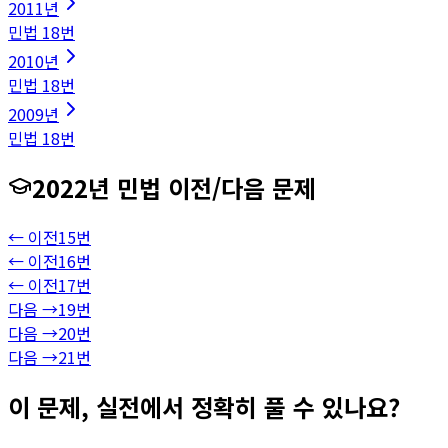
2011
년
민법
18
번
2010
년
민법
18
번
2009
년
민법
18
번
2022
년
민법
이전/다음 문제
← 이전
15
번
← 이전
16
번
← 이전
17
번
다음 →
19
번
다음 →
20
번
다음 →
21
번
이 문제, 실전에서 정확히 풀 수 있나요?