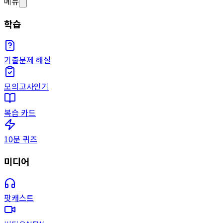
메뉴
학습
기출문제 해설
모의고사
인기
복습 카드
10문 퀴즈
미디어
팟캐스트