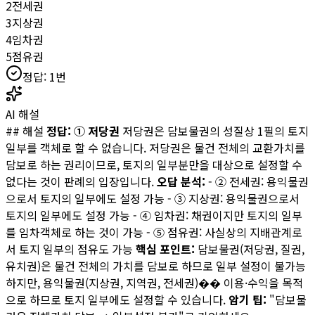
2
전세권
3
지상권
4
임차권
5
점유권
정답:
1
번
AI 해설
## 해설
정답: ① 저당권
저당권은 담보물권의 성질상 1필의 토지
일부를 객체로 할 수 없습니다. 저당권은 물건 전체의 교환가치를
담보로 하는 권리이므로, 토지의 일부분만을 대상으로 설정할 수
없다는 것이 판례의 입장입니다.
오답 분석:
- ② 전세권: 용익물권
으로서 토지의 일부에도 설정 가능 - ③ 지상권: 용익물권으로서
토지의 일부에도 설정 가능 - ④ 임차권: 채권이지만 토지의 일부
를 임차객체로 하는 것이 가능 - ⑤ 점유권: 사실상의 지배관계로
서 토지 일부의 점유도 가능
핵심 포인트:
담보물권(저당권, 질권,
유치권)은 물건 전체의 가치를 담보로 하므로 일부 설정이 불가능
하지만, 용익물권(지상권, 지역권, 전세권)�� 이용·수익을 목적
으로 하므로 토지 일부에도 설정할 수 있습니다.
암기 팁:
"담보물