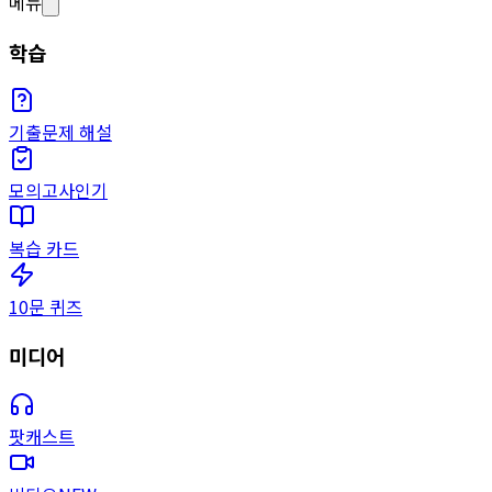
메뉴
학습
기출문제 해설
모의고사
인기
복습 카드
10문 퀴즈
미디어
팟캐스트