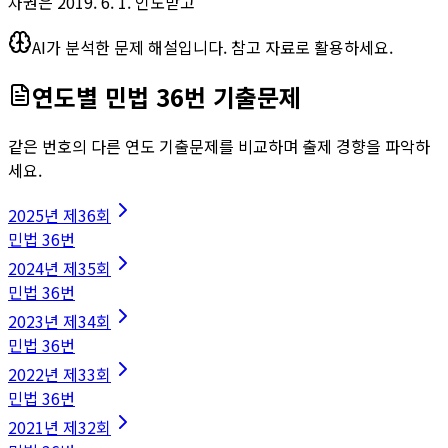
차권은 2019. 6. 1. 인도받고
AI가 분석한 문제 해설입니다. 참고 자료로 활용하세요.
연도별
민법
36
번 기출문제
같은 번호의 다른 연도 기출문제를 비교하며 출제 경향을 파악하
세요.
2025
년
제36회
민법
36
번
2024
년
제35회
민법
36
번
2023
년
제34회
민법
36
번
2022
년
제33회
민법
36
번
2021
년
제32회