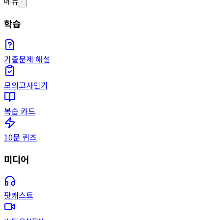
메뉴
학습
기출문제 해설
모의고사
인기
복습 카드
10문 퀴즈
미디어
팟캐스트