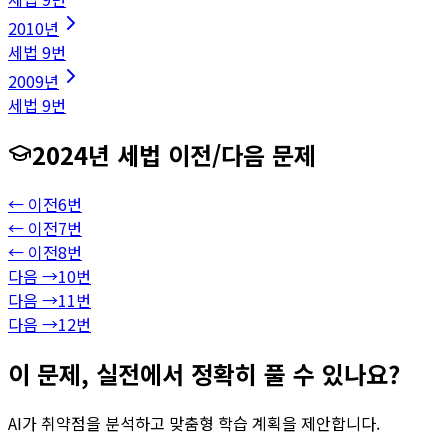
2010
년
세법
9
번
2009
년
세법
9
번
2024
년
세법
이전/다음 문제
← 이전
6
번
← 이전
7
번
← 이전
8
번
다음 →
10
번
다음 →
11
번
다음 →
12
번
이 문제, 실전에서 정확히 풀 수 있나요?
AI가 취약점을 분석하고 맞춤형 학습 계획을 제안합니다.