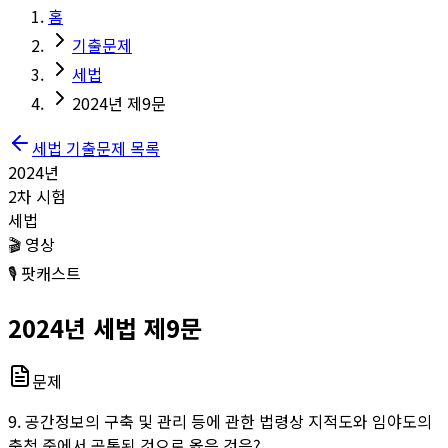
홈
기출문제
세법
2024년 제9문
세법
기출문제 목록
2024
년
2
차 시험
세법
🎬 영상
🎙️ 팟캐스트
2024
년
세법
제
9
문
문제
9. 공간정보의 구축 및 관리 등에 관한 법령상 지적도와 임야도의
축척 중에서 공통된 것으로 옳은 것은?