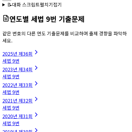
📝
대화 스크립트
펼치기
접기
연도별
세법
9
번 기출문제
같은 번호의 다른 연도 기출문제를 비교하며 출제 경향을 파악하
세요.
2025
년
제36회
세법
9
번
2023
년
제34회
세법
9
번
2022
년
제33회
세법
9
번
2021
년
제32회
세법
9
번
2020
년
제31회
세법
9
번
2019
년
제30회