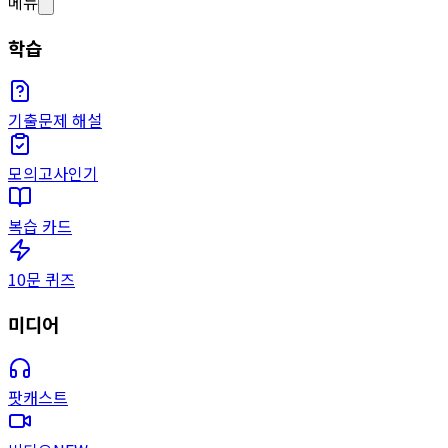
메뉴
학습
기출문제 해설
모의고사
인기
복습 카드
10문 퀴즈
미디어
팟캐스트