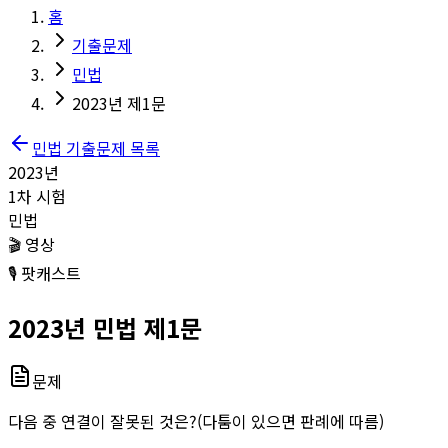
홈
기출문제
민법
2023년 제1문
민법
기출문제 목록
2023
년
1
차 시험
민법
🎬 영상
🎙️ 팟캐스트
2023
년
민법
제
1
문
문제
다음 중 연결이 잘못된 것은?(다툼이 있으면 판례에 따름)