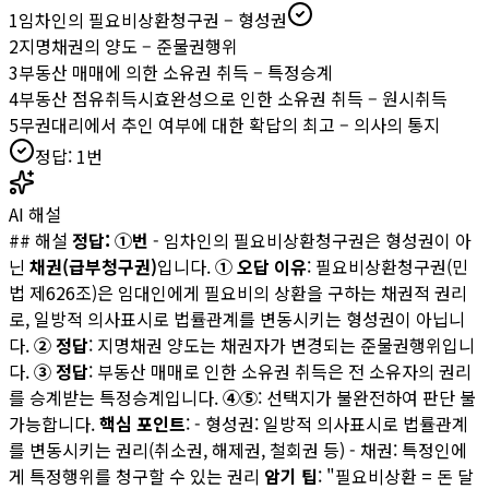
1
임차인의 필요비상환청구권 – 형성권
2
지명채권의 양도 – 준물권행위
3
부동산 매매에 의한 소유권 취득 – 특정승계
4
부동산 점유취득시효완성으로 인한 소유권 취득 – 원시취득
5
무권대리에서 추인 여부에 대한 확답의 최고 – 의사의 통지
정답:
1
번
AI 해설
## 해설
정답: ①번
- 임차인의 필요비상환청구권은 형성권이 아
닌
채권(급부청구권)
입니다.
① 오답 이유
: 필요비상환청구권(민
법 제626조)은 임대인에게 필요비의 상환을 구하는 채권적 권리
로, 일방적 의사표시로 법률관계를 변동시키는 형성권이 아닙니
다.
② 정답
: 지명채권 양도는 채권자가 변경되는 준물권행위입니
다.
③ 정답
: 부동산 매매로 인한 소유권 취득은 전 소유자의 권리
를 승계받는 특정승계입니다.
④⑤
: 선택지가 불완전하여 판단 불
가능합니다.
핵심 포인트
: - 형성권: 일방적 의사표시로 법률관계
를 변동시키는 권리(취소권, 해제권, 철회권 등) - 채권: 특정인에
게 특정행위를 청구할 수 있는 권리
암기 팁
: "필요비상환 = 돈 달