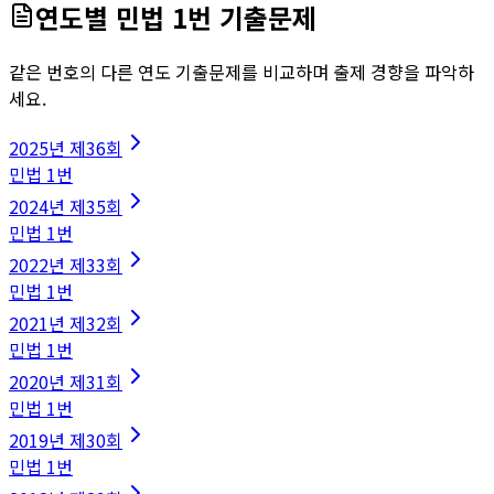
연도별
민법
1
번 기출문제
같은 번호의 다른 연도 기출문제를 비교하며 출제 경향을 파악하
세요.
2025
년
제36회
민법
1
번
2024
년
제35회
민법
1
번
2022
년
제33회
민법
1
번
2021
년
제32회
민법
1
번
2020
년
제31회
민법
1
번
2019
년
제30회
민법
1
번