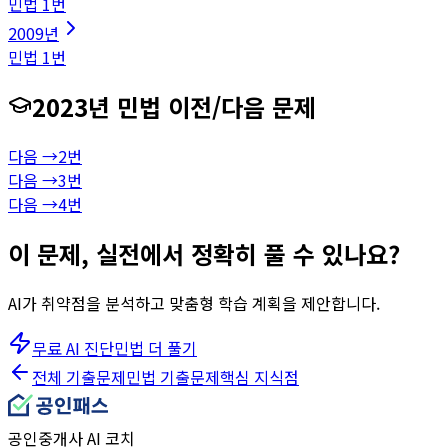
민법
1
번
2009
년
민법
1
번
2023
년
민법
이전/다음 문제
다음 →
2
번
다음 →
3
번
다음 →
4
번
이 문제, 실전에서 정확히 풀 수 있나요?
AI가 취약점을 분석하고 맞춤형 학습 계획을 제안합니다.
무료 AI 진단
민법
더 풀기
전체 기출문제
민법
기출문제
핵심 지식점
공인중개사 AI 코치