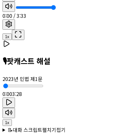
0:00
/
3:33
1
x
🎙️
팟캐스트 해설
2023년 민법 제1문
0:00
3:28
1
x
📝
대화 스크립트
펼치기
접기