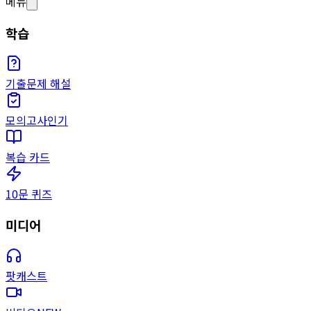
메뉴
학습
기출문제 해설
모의고사
인기
복습 카드
10문 퀴즈
미디어
팟캐스트