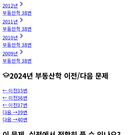
2012
년
부동산학
38
번
2011
년
부동산학
38
번
2010
년
부동산학
38
번
2009
년
부동산학
38
번
2024
년
부동산학
이전/다음 문제
← 이전
35
번
← 이전
36
번
← 이전
37
번
다음 →
39
번
다음 →
40
번
이 문제, 실전에서 정확히 풀 수 있나요?