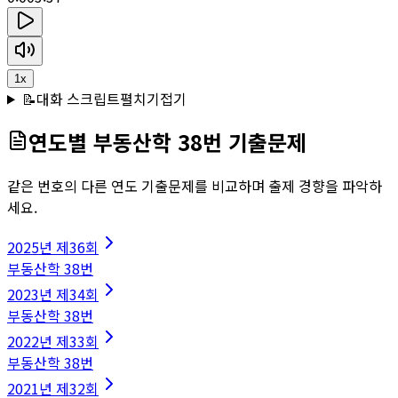
1
x
📝
대화 스크립트
펼치기
접기
연도별
부동산학
38
번 기출문제
같은 번호의 다른 연도 기출문제를 비교하며 출제 경향을 파악하
세요.
2025
년
제36회
부동산학
38
번
2023
년
제34회
부동산학
38
번
2022
년
제33회
부동산학
38
번
2021
년
제32회