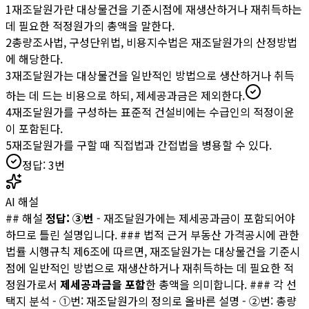
1
재조달원가란 대상물건을 기준시점에 재생산하거나 재취득하는
데 필요한 적정원가의 총액을 말한다.
2
총량조사법, 구성단위법, 비용지수법은 재조달원가의 산정방법
에 해당한다.
3
재조달원가는 대상물건을 일반적인 방법으로 생산하거나 취득
하는 데 드는 비용으로 하되, 제세공과금은 제외한다.
4
재조달원가를 구성하는 표준적 건설비에는 수급인의 적정이윤
이 포함된다.
5
재조달원가를 구할 때 직접법과 간접법을 병용할 수 있다.
정답:
3
번
AI 해설
## 해설
정답: ③번
- 재조달원가에는 제세공과금이 포함되어야
하므로 틀린 설명입니다. ### 법적 근거 부동산 가격공시에 관한
법률 시행규칙 제6조에 따르면, 재조달원가는 대상물건을 기준시
점에 일반적인 방법으로 재생산하거나 재취득하는 데 필요한 적
정원가로서
제세공과금을 포함
한 총액을 의미합니다. ### 각 선
택지 분석 - ①번: 재조달원가의 정의로 올바른 설명 - ②번: 총량