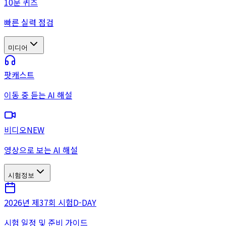
10문 퀴즈
빠른 실력 점검
미디어
팟캐스트
이동 중 듣는 AI 해설
비디오
NEW
영상으로 보는 AI 해설
시험정보
2026년 제37회 시험
D-DAY
시험 일정 및 준비 가이드