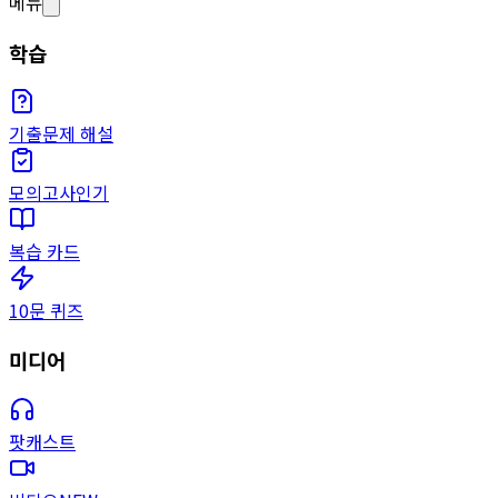
메뉴
학습
기출문제 해설
모의고사
인기
복습 카드
10문 퀴즈
미디어
팟캐스트