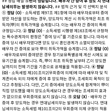
## 정답 해설
⑤번이 정답입니다. 배우자 간 증여 후 양도 시 연대
납세의무는 발생하지 않습니다.
## 법적 근거 및 각 선택지 분석
① 정답 (O)
- 소득세법 제97조 제1항에 따라 배우자로부터 증여
받은 자산을 양도하는 경우, 양도차익 계산 시 취득가액은 최초 취
득자(甲)의 취득가액을 승계합니다. 이는 배우자 간 증여의 특례
규정입니다.
② 정답 (O)
- 소득세법 시행령 제163조에서 규정하
는 특수관계자의 판정은 "증여 당시"를 기준으로 합니다. 따라서
증여 당시 배우자였다면 양도 당시 혼인관계가 소멸되었더라도
배우자 간 증여로 보아 甲의 취득가액을 승계합니다.
③ 정답 (O)
- 배우자로부터 증여받은 경우 장기보유특별공제 계산 시에도 보
유기간을 승계합니다. 즉, 甲이 최초 취득한 날부터 乙이 양도한
날까지의 전체 기간을 기준으로 공제율을 적용합니다.
④ 정답
(O)
- 소득세법 제101조의2(우회증여 의제)에 따라 배우자 및 직
계존비속 외의 자에게 증여 후 양도하는 경우, 조세회피 목적이 있
다고 추정됩니다. 다만, 乙의 증여세와 양도소득세 합계액이 甲이
직접 양도했을 때의 양도소득세보다 큰 경우에는 조세회피 효과
가 없으므로 우회증여로 보지 않습니다.
⑤ 오답 (X)
- 배우자 간
증여 후 양도하는 경우 연대납세의무는 발생하지 않습니다. 연대
납세의무는 소득세법 제101조의2의 우회증여 의제 규정이 적용