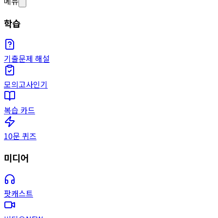
메뉴
학습
기출문제 해설
모의고사
인기
복습 카드
10문 퀴즈
미디어
팟캐스트