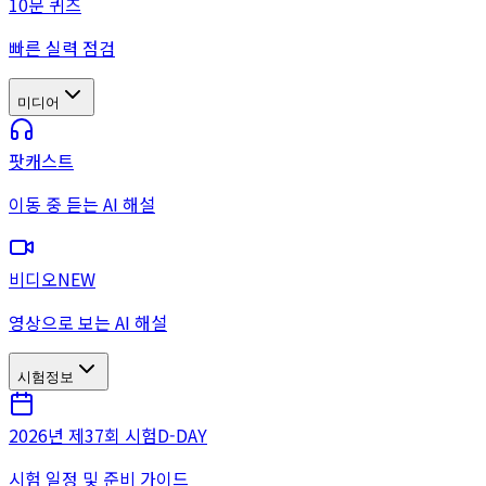
10문 퀴즈
빠른 실력 점검
미디어
팟캐스트
이동 중 듣는 AI 해설
비디오
NEW
영상으로 보는 AI 해설
시험정보
2026년 제37회 시험
D-DAY
시험 일정 및 준비 가이드