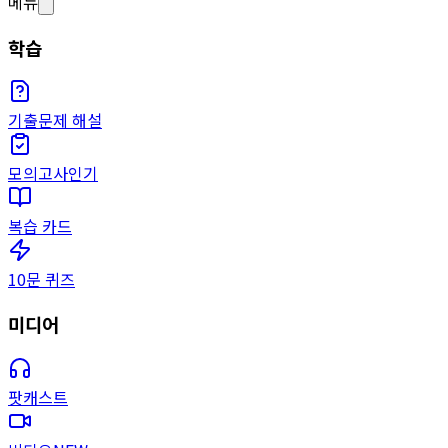
메뉴
학습
기출문제 해설
모의고사
인기
복습 카드
10문 퀴즈
미디어
팟캐스트