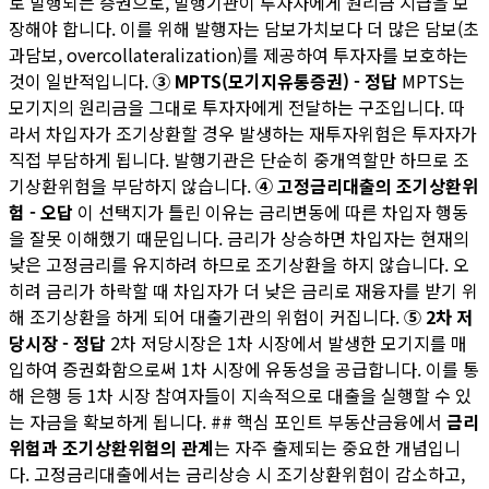
로 발행되는 증권으로, 발행기관이 투자자에게 원리금 지급을 보
장해야 합니다. 이를 위해 발행자는 담보가치보다 더 많은 담보(초
과담보, overcollateralization)를 제공하여 투자자를 보호하는
것이 일반적입니다.
③ MPTS(모기지유통증권) - 정답
MPTS는
모기지의 원리금을 그대로 투자자에게 전달하는 구조입니다. 따
라서 차입자가 조기상환할 경우 발생하는 재투자위험은 투자자가
직접 부담하게 됩니다. 발행기관은 단순히 중개역할만 하므로 조
기상환위험을 부담하지 않습니다.
④ 고정금리대출의 조기상환위
험 - 오답
이 선택지가 틀린 이유는 금리변동에 따른 차입자 행동
을 잘못 이해했기 때문입니다. 금리가 상승하면 차입자는 현재의
낮은 고정금리를 유지하려 하므로 조기상환을 하지 않습니다. 오
히려 금리가 하락할 때 차입자가 더 낮은 금리로 재융자를 받기 위
해 조기상환을 하게 되어 대출기관의 위험이 커집니다.
⑤ 2차 저
당시장 - 정답
2차 저당시장은 1차 시장에서 발생한 모기지를 매
입하여 증권화함으로써 1차 시장에 유동성을 공급합니다. 이를 통
해 은행 등 1차 시장 참여자들이 지속적으로 대출을 실행할 수 있
는 자금을 확보하게 됩니다. ## 핵심 포인트 부동산금융에서
금리
위험과 조기상환위험의 관계
는 자주 출제되는 중요한 개념입니
다. 고정금리대출에서는 금리상승 시 조기상환위험이 감소하고,