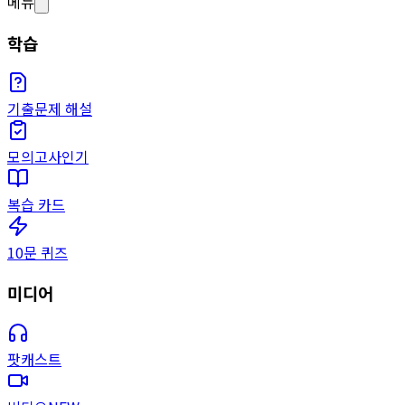
메뉴
학습
기출문제 해설
모의고사
인기
복습 카드
10문 퀴즈
미디어
팟캐스트