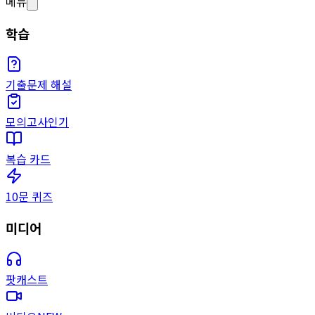
메뉴
학습
기출문제 해설
모의고사
인기
복습 카드
10문 퀴즈
미디어
팟캐스트