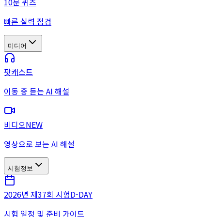
10문 퀴즈
빠른 실력 점검
미디어
팟캐스트
이동 중 듣는 AI 해설
비디오
NEW
영상으로 보는 AI 해설
시험정보
2026년 제37회 시험
D-DAY
시험 일정 및 준비 가이드