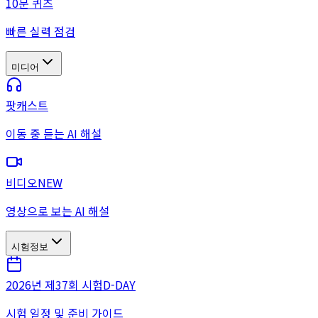
10문 퀴즈
빠른 실력 점검
미디어
팟캐스트
이동 중 듣는 AI 해설
비디오
NEW
영상으로 보는 AI 해설
시험정보
2026년 제37회 시험
D-DAY
시험 일정 및 준비 가이드