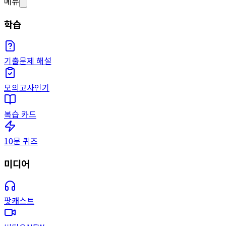
메뉴
학습
기출문제 해설
모의고사
인기
복습 카드
10문 퀴즈
미디어
팟캐스트