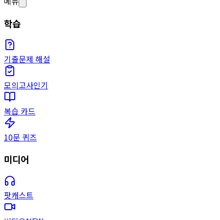
메뉴
학습
기출문제 해설
모의고사
인기
복습 카드
10문 퀴즈
미디어
팟캐스트