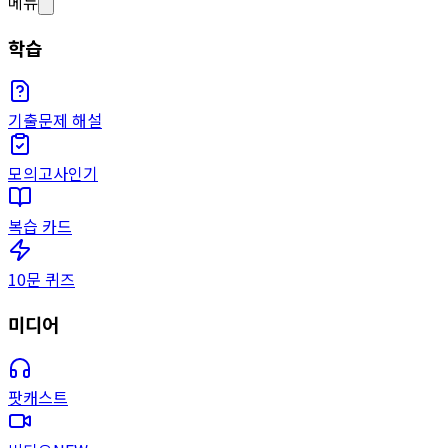
메뉴
학습
기출문제 해설
모의고사
인기
복습 카드
10문 퀴즈
미디어
팟캐스트