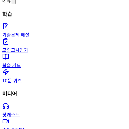
메뉴
학습
기출문제 해설
모의고사
인기
복습 카드
10문 퀴즈
미디어
팟캐스트