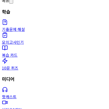
메뉴
학습
기출문제 해설
모의고사
인기
복습 카드
10문 퀴즈
미디어
팟캐스트