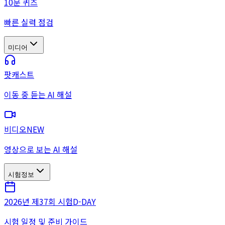
10문 퀴즈
빠른 실력 점검
미디어
팟캐스트
이동 중 듣는 AI 해설
비디오
NEW
영상으로 보는 AI 해설
시험정보
2026년 제37회 시험
D-DAY
시험 일정 및 준비 가이드