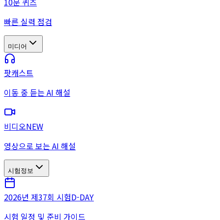
10문 퀴즈
빠른 실력 점검
미디어
팟캐스트
이동 중 듣는 AI 해설
비디오
NEW
영상으로 보는 AI 해설
시험정보
2026년 제37회 시험
D-DAY
시험 일정 및 준비 가이드