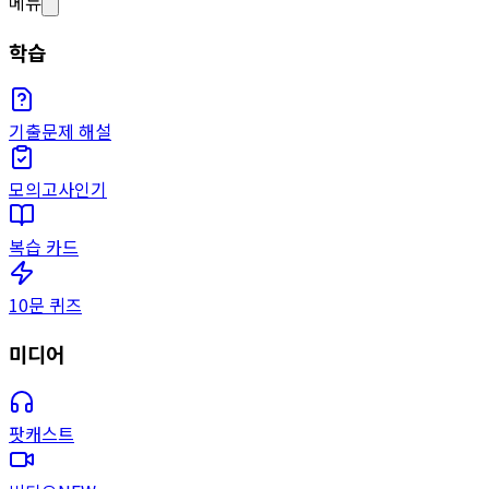
메뉴
학습
기출문제 해설
모의고사
인기
복습 카드
10문 퀴즈
미디어
팟캐스트