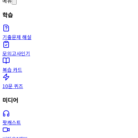
메뉴
학습
기출문제 해설
모의고사
인기
복습 카드
10문 퀴즈
미디어
팟캐스트