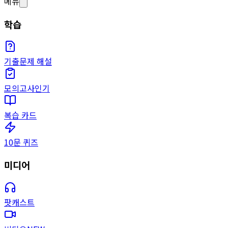
메뉴
학습
기출문제 해설
모의고사
인기
복습 카드
10문 퀴즈
미디어
팟캐스트