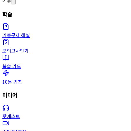
메뉴
학습
기출문제 해설
모의고사
인기
복습 카드
10문 퀴즈
미디어
팟캐스트