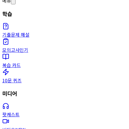
메뉴
학습
기출문제 해설
모의고사
인기
복습 카드
10문 퀴즈
미디어
팟캐스트