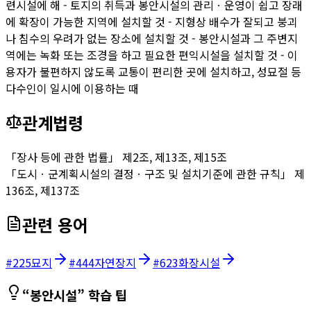
련시설에 해 - 토지의 취득과 봉안시설의 관리ㆍ운영이 쉽고 장래
에 확장이 가능한 지역에 설치할 것 - 지형상 배수가 잘되고 붕괴
나 침수의 우려가 없는 장소에 설치할 것 - 봉안시설과 그 주변지
역에는 녹화 또는 조경을 하고 필요한 편익시설을 설치할 것 - 이
용자가 불편하지 않도록 교통이 편리한 곳에 설치하고, 성묘절 등
다수인이 일시에 이용하는 때
관계법령
「장사 등에 관한 법률」 제2조, 제13조, 제15조
「도시ㆍ군계획시설의 결정ㆍ구조 및 설치기준에 관한 규칙」 제
136조, 제137조
관련 용어
#
225
묘지
#
444
자연장지
#
623
화장시설
“
봉안시설
” 학습 팁