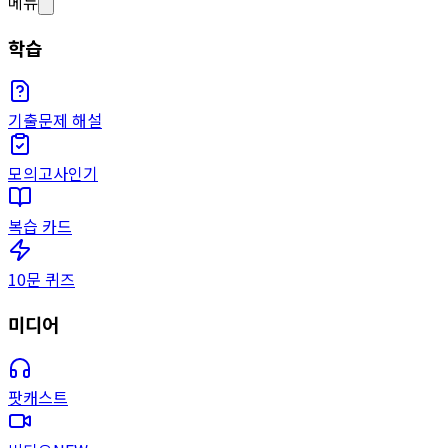
메뉴
학습
기출문제 해설
모의고사
인기
복습 카드
10문 퀴즈
미디어
팟캐스트