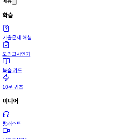
메뉴
학습
기출문제 해설
모의고사
인기
복습 카드
10문 퀴즈
미디어
팟캐스트