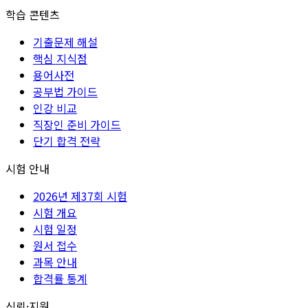
학습 콘텐츠
기출문제 해설
핵심 지식점
용어사전
공부법 가이드
인강 비교
직장인 준비 가이드
단기 합격 전략
시험 안내
2026년 제37회 시험
시험 개요
시험 일정
원서 접수
과목 안내
합격률 통계
신뢰·지원