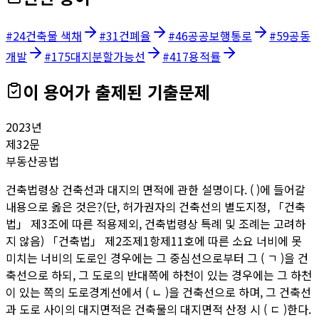
#
24
건축물 색채
#
31
건폐율
#
46
공공보행통로
#
59
공동
개발
#
175
대지분할가능선
#
417
용적률
이 용어가 출제된 기출문제
2023
년
제
32
문
부동산공법
건축법령상 건축선과 대지의 면적에 관한 설명이다. ( )에 들어갈
내용으로 옳은 것은?(단, 허가권자의 건축선의 별도지정, 「건축
법」 제3조에 따른 적용제외, 건축법령상 특례 및 조례는 고려하
지 않음) 「건축법」 제2조제1항제11호에 따른 소요 너비에 못
미치는 너비의 도로인 경우에는 그 중심선으로부터 그 ( ㄱ )을 건
축선으로 하되, 그 도로의 반대쪽에 하천이 있는 경우에는 그 하천
이 있는 쪽의 도로경계선에서 ( ㄴ )을 건축선으로 하며, 그 건축선
과 도로 사이의 대지면적은 건축물의 대지면적 산정 시 ( ㄷ )한다.