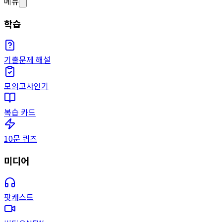
메뉴
학습
기출문제 해설
모의고사
인기
복습 카드
10문 퀴즈
미디어
팟캐스트