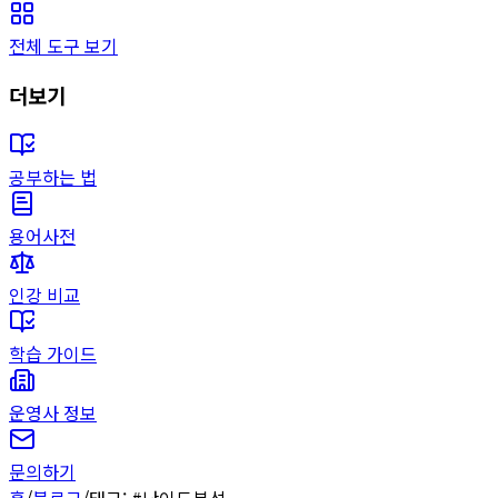
전체 도구 보기
더보기
공부하는 법
용어사전
인강 비교
학습 가이드
운영사 정보
문의하기
홈
/
블로그
/
태그: #
난이도분석