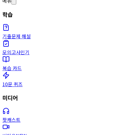
메뉴
학습
기출문제 해설
모의고사
인기
복습 카드
10문 퀴즈
미디어
팟캐스트