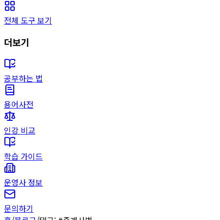
전체 도구 보기
더보기
공부하는 법
용어사전
인강 비교
학습 가이드
운영사 정보
문의하기
홈
/
블로그
/
태그: #
중개사법