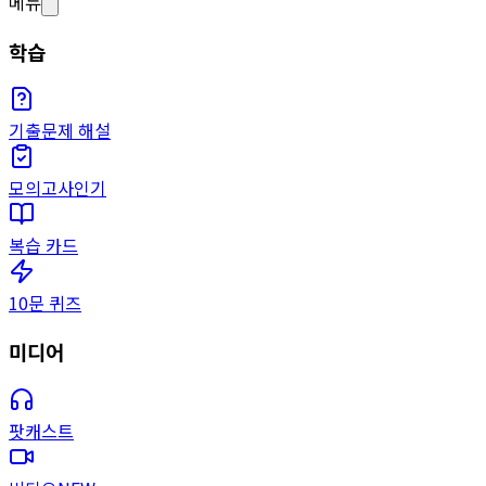
메뉴
학습
기출문제 해설
모의고사
인기
복습 카드
10문 퀴즈
미디어
팟캐스트